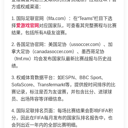
方或权威渠道：
1. 国际足联官网（fifa.com）：在“Teams”栏目下选
择
爱游戏官网
对应国家队，可查看其完整赛程与比赛
结果，包括所有A级友谊赛。
2. 各国足协官网：美国足协（ussoccer.com）、加
拿大足协（canadasoccer.com）、墨西哥足协
（fmf.mx）均会发布国家队最新比赛战报与历史战
绩。
3. 权威体育数据平台：如ESPN、BBC Sport、
SofaScore、Transfermarkt等，提供按时间排序的比
赛记录，标注是否为友谊赛，并包含比分、进球球
员、出场阵容等详细信息。
4. 国际足联排名页面：每场比赛结果会影响FIFA积
分，因此在FIFA每月发布的国家队排名报告中，也
会列出近一年内的全部比赛明细。