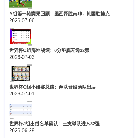
A组第一轮赛果回顾：墨西哥胜南非，韩国胜捷克
2026-07-06
世界杯C组海地战绩：0分垫底无缘32强
2026-07-03
世界杯C组小组赛总结：两队晋级两队出局
2026-07-01
世界杯J组出线名单确认：三支球队进入32强
2026-06-29