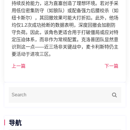
持续反抢能力，这为直塞创造了理想环境。若对手采
用低位密集防守（如狼队）或配备强力后腰绞杀（如
纽卡斯尔），其回撤效果可能大打折扣。此外，他场
均仅1.2次成功抢断的数据表明，深度回撤会加剧防
守负荷。因此，该角色更适合用于打破僵局或应对特
定压迫体系，而非作为常规配置。克洛普团队显然意
识到这一点——近三场非关键战中，麦卡利斯特仍主
要活动于进攻三区。
上一篇
下一篇
导航