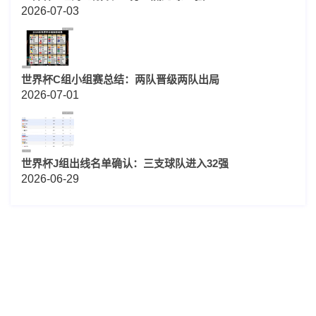
2026-07-03
世界杯C组小组赛总结：两队晋级两队出局
2026-07-01
世界杯J组出线名单确认：三支球队进入32强
2026-06-29