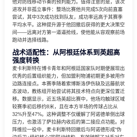
他对防线移动节奏的预判能力。值得注意的是，该次
进攻并非孤立事件：整场比赛他共完成5次向前直塞
尝试，其中3次成功找到队友，成功率远高于其赛季
平均水平。这种提升源于他回撤后获得的更大决策空
间——远离对方第一道逼抢线，使他能从容观察前场
跑动并选择线路。
战术适配性：从阿根廷体系到英超高
强度转换
麦卡利斯特在博卡青年和阿根廷国家队时期便展现出
优秀的后置组织能力，但加盟利物浦初期更多被用作
边路连接点。本赛季随着索博斯洛伊伤缺及远藤航状
态波动，教练组开始尝试将其技术特点向更深位置迁
移。数据显示，近五场英超比赛中，他场均触球区域
较赛季初后移约8米，且在本方半场的传球占比从
32%升至47%。这种调整不仅缓解了阿诺德单侧出球
压力，也激活了萨拉赫内收后的第二接应点功能。对
阵维拉一役中，麦卡利斯特回撤后与阿诺德形成“伪