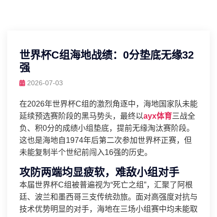
世界杯C组海地战绩：0分垫底无缘32
强
2026-07-03
在2026年世界杯C组的激烈角逐中，海地国家队未能
延续预选赛阶段的黑马势头，最终以
ayx体育
三战全
负、积0分的成绩小组垫底，提前无缘淘汰赛阶段。
这也是海地自1974年后第二次参加世界杯正赛，但
未能复制半个世纪前闯入16强的历史。
攻防两端均显疲软，难敌小组对手
本届世界杯C组被普遍视为“死亡之组”，汇聚了阿根
廷、波兰和墨西哥三支传统劲旅。面对高强度对抗与
技术优势明显的对手，海地在三场小组赛中均未能取