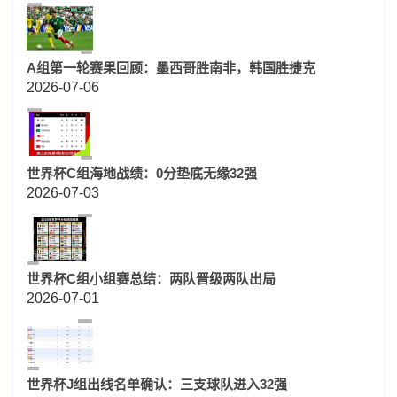
A组第一轮赛果回顾：墨西哥胜南非，韩国胜捷克
2026-07-06
世界杯C组海地战绩：0分垫底无缘32强
2026-07-03
世界杯C组小组赛总结：两队晋级两队出局
2026-07-01
世界杯J组出线名单确认：三支球队进入32强