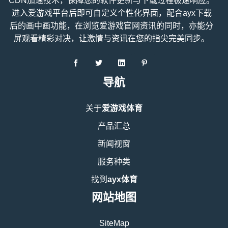
CDN加速技术，保障您的软件更新与下载过程极速响应。
进入爱游戏平台后即可自定义个性化界面，配合ayx下载
后的画中画功能，在浏览爱游戏官网资讯的同时，亦能分
屏观看精彩对决，让激情与资讯在您的指尖完美同步。
导航
关于
爱游戏体育
产品汇总
新闻视窗
服务种类
找到
ayx体育
网站地图
SiteMap