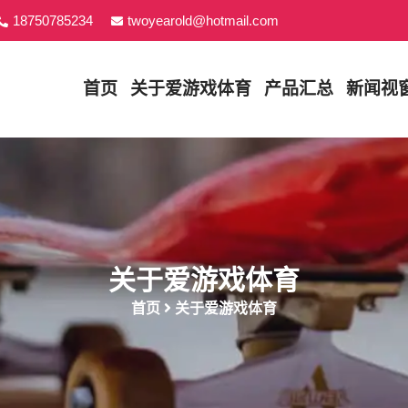
18750785234
twoyearold@hotmail.com
首页
关于
爱游戏体育
产品汇总
新闻视
关于爱游戏体育
首页
关于爱游戏体育