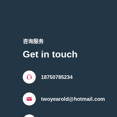
咨询服务
Get in touch
18750785234
twoyearold@hotmail.com