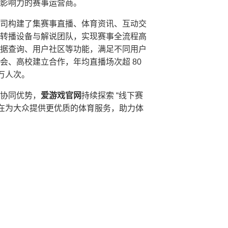
影响力的赛事运营商。
司构建了集赛事直播、体育资讯、互动交
转播设备与解说团队，实现赛事全流程高
据查询、用户社区等功能，满足不同用户
会、高校建立合作，年均直播场次超 80
 万人次。
协同优势，
爱游戏官网
持续探索 “线下赛
，旨在为大众提供更优质的体育服务，助力体