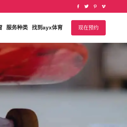
窗
服务种类
找到
ayx体育
现在预约