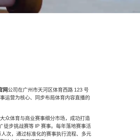
官网
公司在广州市天河区体育西路 123 号
事运营为核心、同步布局体育内容直播的
大众体育与商业赛事细分市场，成功打造
山” 徒步挑战赛等 IP 赛事。每年落地赛事活
5 万人次，通过标准化的赛事执行流程、多元