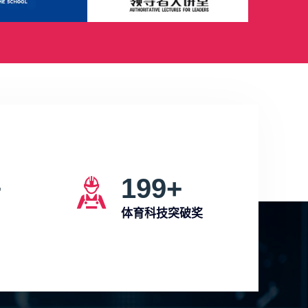
+
199
+
体育科技突破奖