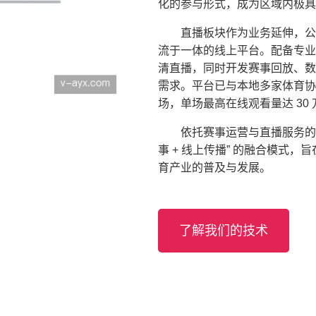
化的参与形式，成为区域内极具
直播板块作为业务延伸，公
流于一体的线上平台。配备专业
清直播，同时开发赛事回放、数
需求。平台已与本地多家体育协
场，单场最高在线观看量达 30
依托赛事运营与直播服务的
事 + 线上传播” 的融合模式
育产业的普及与发展。
了解我们的技术