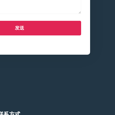
发送
联系方式