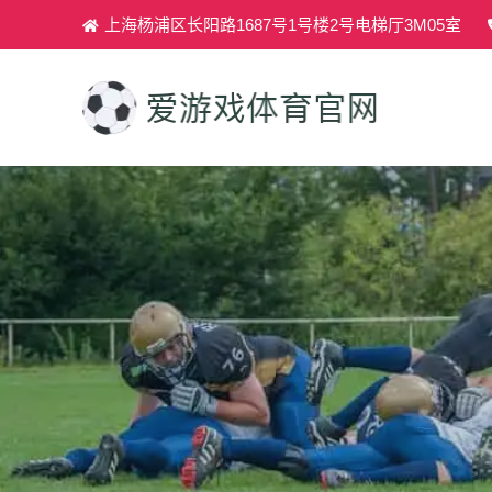
上海杨浦区长阳路1687号1号楼2号电梯厅3M05室