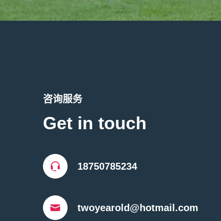
咨询服务
Get in touch
18750785234
twoyearold@hotmail.com