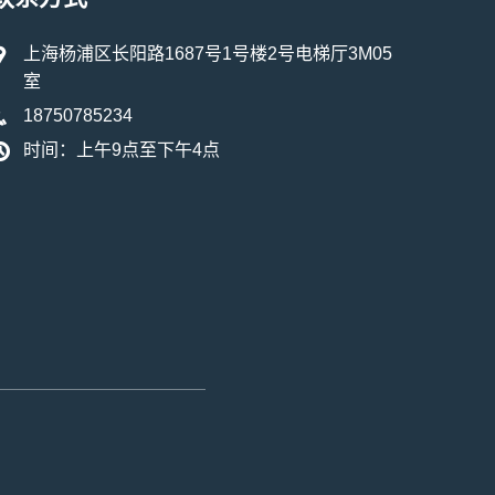
上海杨浦区长阳路1687号1号楼2号电梯厅3M05
室
18750785234
时间：上午9点至下午4点