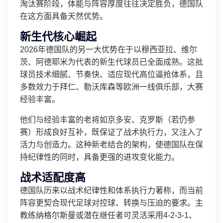
淘汰赛阶段，体能与阵容厚度往往决定胜负，德国队
在这方面具备天然优势。
新生代核心崛起
2026年德国队的另一大优势在于以穆西亚拉、维尔
茨、阿德耶米为代表的新生代球员已全面成熟。这批
球员技术细腻、节奏快、适应现代高位逼抢体系，且
多数效力于拜仁、勒沃库森等欧洲一线俱乐部，大赛
经验丰富。
他们与经验丰富的老将如京多安、克罗斯（若仍参
赛）形成良好互补，既保证了战术执行力，又注入了
活力与创造力。这种新老结合的架构，使德国队在保
持纪律性的同时，具备更强的进攻变化能力。
战术适配度高
德国队历来以战术纪律性和体系执行力著称，而当前
阵容更契合现代足球对控球、转换与压迫的要求。主
教练纳格尔斯曼或潜在继任者可灵活采用4-2-3-1、