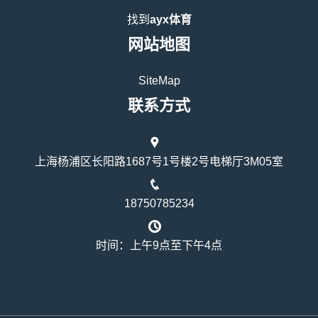
找到
ayx体育
网站地图
SiteMap
联系方式
上海杨浦区长阳路1687号1号楼2号电梯厅3M05室
18750785234
时间：上午9点至下午4点