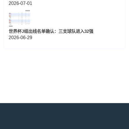
2026-07-01
世界杯J组出线名单确认：三支球队进入32强
2026-06-29