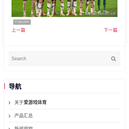
上一篇
下一篇
导航
关于
爱游戏体育
产品汇总
新闻视窗