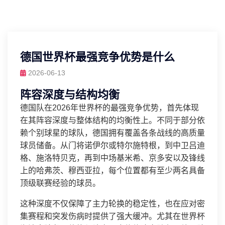
德国世界杯最强竞争优势是什么
2026-06-13
阵容深度与结构均衡
德国队在2026年世界杯的最强竞争优势，首先体现
在其阵容深度与整体结构的均衡性上。不同于部分依
赖个别球星的球队，德国拥有覆盖各条战线的高质量
球员储备。从门将诺伊尔或特尔施特根，到中卫吕迪
格、施洛特贝克，再到中场基米希、京多安以及锋线
上的哈弗茨、穆西亚拉，每个位置都有至少两名具备
顶级联赛经验的球员。
这种深度不仅保障了主力轮换的稳定性，也在应对密
集赛程和突发伤病时提供了强大缓冲。尤其在世界杯