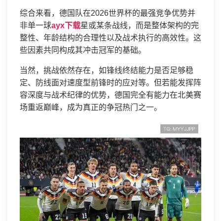
综合来看，德国队在2026世界杯的最强竞争优势并
非单一球
ayx下载
星或某条战线，而是整体架构的完
整性、年龄结构的合理性以及战术执行的高效性。这
些因素共同构成其冲击冠军的基础。
当然，挑战依然存在，如锋线终结能力是否足够稳
定、防线面对速度型前锋时的应对等。但若能发挥阵
容深度与战术纪律的优势，德国完全有能力在北美赛
场重返巅峰，成为真正的争冠热门之一。