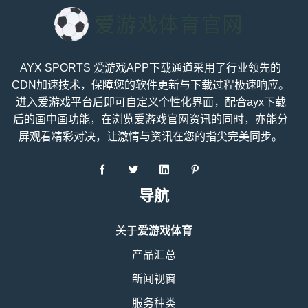
AYX SPORTS 爱游戏APP下载通道采用了行业领先的
CDN加速技术，保障您的软件更新与下载过程极速响应。
进入爱游戏平台后即可自定义个性化界面，配合ayx下载
后的画中画功能，在浏览爱游戏官网资讯的同时，亦能分
屏观看精彩对决，让激情与资讯在您的指尖完美同步。
导航
关于
爱游戏体育
产品汇总
新闻视窗
服务种类