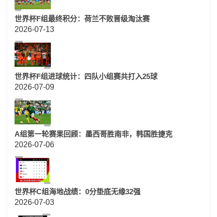
世界杯F组最终积分：荷兰不败晋级淘汰赛
2026-07-13
世界杯F组进球统计：四队小组赛共打入25球
2026-07-09
A组第一轮赛果回顾：墨西哥胜南非，韩国胜捷克
2026-07-06
世界杯C组海地战绩：0分垫底无缘32强
2026-07-03