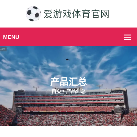
产品汇总
首页
产品汇总