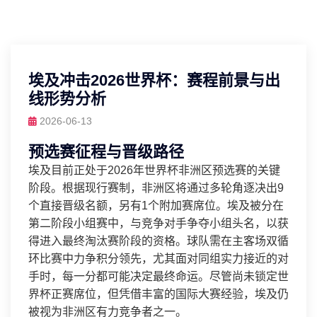
埃及冲击2026世界杯：赛程前景与出
线形势分析
2026-06-13
预选赛征程与晋级路径
埃及目前正处于2026年世界杯非洲区预选赛的关键
阶段。根据现行赛制，非洲区将通过多轮角逐决出9
个直接晋级名额，另有1个附加赛席位。埃及被分在
第二阶段小组赛中，与竞争对手争夺小组头名，以获
得进入最终淘汰赛阶段的资格。球队需在主客场双循
环比赛中力争积分领先，尤其面对同组实力接近的对
手时，每一分都可能决定最终命运。尽管尚未锁定世
界杯正赛席位，但凭借丰富的国际大赛经验，埃及仍
被视为非洲区有力竞争者之一。