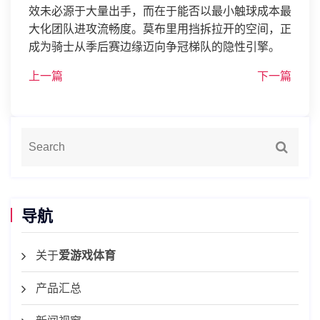
效未必源于大量出手，而在于能否以最小触球成本最
大化团队进攻流畅度。莫布里用挡拆拉开的空间，正
成为骑士从季后赛边缘迈向争冠梯队的隐性引擎。
上一篇
下一篇
导航
关于
爱游戏体育
产品汇总