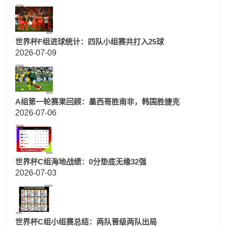
世界杯F组进球统计：四队小组赛共打入25球
2026-07-09
A组第一轮赛果回顾：墨西哥胜南非，韩国胜捷克
2026-07-06
世界杯C组海地战绩：0分垫底无缘32强
2026-07-03
世界杯C组小组赛总结：两队晋级两队出局