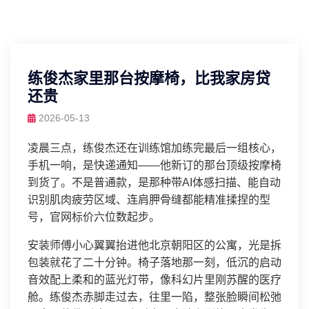
练俊杰家里那台按摩椅，比我家房贷
还贵
2026-05-13
凌晨三点，练俊杰还在训练馆加练完最后一组核心，
手机一响，是快递通知——他新订的那台顶级按摩椅
到货了。不是普通款，是那种带AI体感扫描、能自动
识别肌肉疲劳区域、连肩胛骨缝都能精准揉捏的型
号，官网标价六位数起步。
安装师傅小心翼翼抬进他北京朝阳区的公寓，光是拆
包装就花了二十分钟。椅子落地那一刻，低沉的启动
音效配上柔和的蓝光灯带，像科幻片里刚苏醒的医疗
舱。练俊杰赤脚走过去，往里一陷，整张脸瞬间松弛