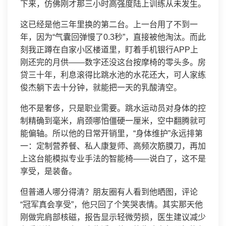
下来，仿佛刚才那三小时高强度陆上训练从未发生。
这已经是他三年里换的第二台。上一台用了不到一
年，因为“气囊回弹慢了0.3秒”，直接被他淘汰。而此
刻我正蹲在自家小区楼道里，盯着手机银行APP上
刚还完的月供——数字还没这台按摩椅的零头多。房
贷三十年，利息滚得比跳水池的水花还大，可人家练
俊杰躺下去十分钟，就能把一天的乳酸清空。
他不是奢侈，只是职业需要。跳水运动员对身体的控
制精确到毫米，肩颈哪怕僵硬一厘米，空中翻腾就可
能偏轴。所以他的日常开销里，“身体维护”永远排第
一：定制营养餐、私人康复师、高频次筋膜刀，再加
上这台能模拟专业手法的智能椅——说白了，这不是
享受，是装备。
但普通人哪分得清？朋友圈有人看到他晒图，评论
“冠军真会享受”，他只回了个笑哭表情。其实那天他
刚做完肩部核磁，报告显示轻微劳损，医生建议减少