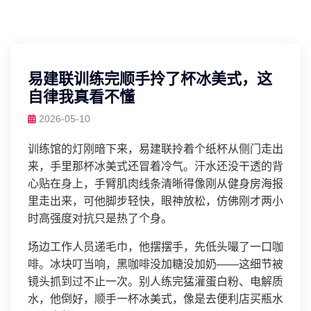
易建联训练完顺手拎了杯冰美式，这
自律我真看不懂
2026-05-10
训练馆的灯刚暗下来，易建联拎着个纸杯从侧门走出
来，手里那杯冰美式还冒着冷气。汗水还没干透的背
心贴在身上，手臂肌肉线条清晰得像刚从健身房海报
里走出来，可他脚步轻快，眼神放松，仿佛刚才两小
时高强度对抗只是热了个身。
场边工作人员递毛巾，他摆摆手，先低头嘬了一口咖
啡。冰块叮当响，黑咖啡没加糖没加奶——这细节被
镜头抓到过不止一次。别人练完猛灌蛋白粉、电解质
水，他倒好，顺手一杯冰美式，像是去便利店买瓶水