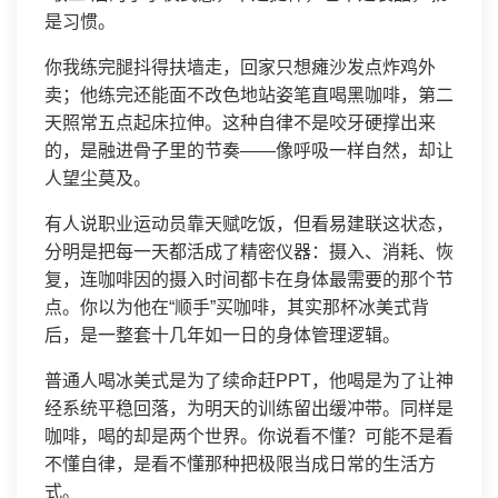
是习惯。
你我练完腿抖得扶墙走，回家只想瘫沙发点炸鸡外
卖；他练完还能面不改色地站姿笔直喝黑咖啡，第二
天照常五点起床拉伸。这种自律不是咬牙硬撑出来
的，是融进骨子里的节奏——像呼吸一样自然，却让
人望尘莫及。
有人说职业运动员靠天赋吃饭，但看易建联这状态，
分明是把每一天都活成了精密仪器：摄入、消耗、恢
复，连咖啡因的摄入时间都卡在身体最需要的那个节
点。你以为他在“顺手”买咖啡，其实那杯冰美式背
后，是一整套十几年如一日的身体管理逻辑。
普通人喝冰美式是为了续命赶PPT，他喝是为了让神
经系统平稳回落，为明天的训练留出缓冲带。同样是
咖啡，喝的却是两个世界。你说看不懂？可能不是看
不懂自律，是看不懂那种把极限当成日常的生活方
式。