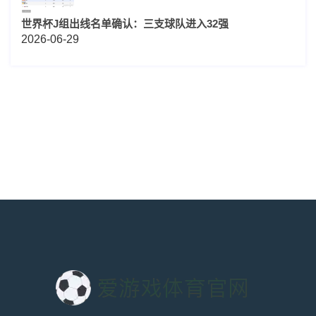
世界杯J组出线名单确认：三支球队进入32强
2026-06-29