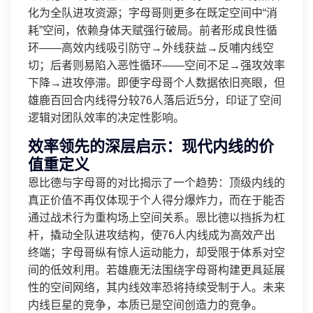
化为全队进攻资源；字母哥则更多在既定空间中“消
耗”空间，依赖身体天赋强行破局。前者形成良性循
环——高效内线吸引防守→外线获益→反哺内线空
切；后者则易陷入恶性循环——空间不足→强攻效率
下降→进攻停滞。即便字母哥个人数据依旧亮眼，但
雄鹿百回合内线得分较76人落后近5分，印证了空间
逻辑对团队效率的决定性影响。
效率领先的深层启示：现代内线的价
值重定义
恩比德与字母哥的对比揭示了一个趋势：顶级内线的
真正价值不再仅体现于个人得分爆炸力，而在于能否
通过战术行为重构场上空间关系。恩比德以挡拆为杠
杆，撬动全队进攻结构，使76人内线成为高效产出
终端；字母哥纵有惊人运动能力，却受限于体系对空
间的低效利用。若雄鹿无法围绕字母哥构建更具延展
性的空间网络，其内线效率恐将持续受制于人。未来
内线巨星的竞争，本质已是空间创造力的竞争。