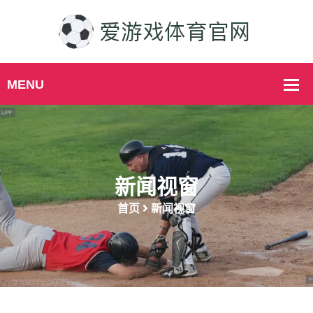
新闻视窗
首页
新闻视窗