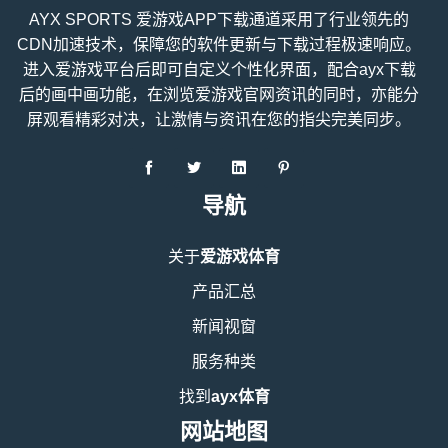
AYX SPORTS 爱游戏APP下载通道采用了行业领先的
CDN加速技术，保障您的软件更新与下载过程极速响应。
进入爱游戏平台后即可自定义个性化界面，配合ayx下载
后的画中画功能，在浏览爱游戏官网资讯的同时，亦能分
屏观看精彩对决，让激情与资讯在您的指尖完美同步。
导航
关于
爱游戏体育
产品汇总
新闻视窗
服务种类
找到
ayx体育
网站地图