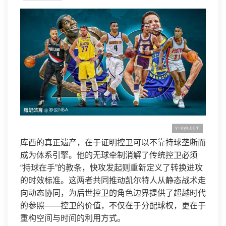
库西的真正遗产，在于证明控卫可以不靠持球垄断而
成为体系引擎。他的无球牵制消解了传统控卫必须
“持球在手”的教条，快攻发起则重新定义了转换进攻
的时效标准。这两者共同推动凯尔特人从静态战术走
向动态协同，为后世控卫的角色边界提供了超越时代
的参照——控卫的价值，不仅在于分配球权，更在于
重构空间与时间的利用方式。