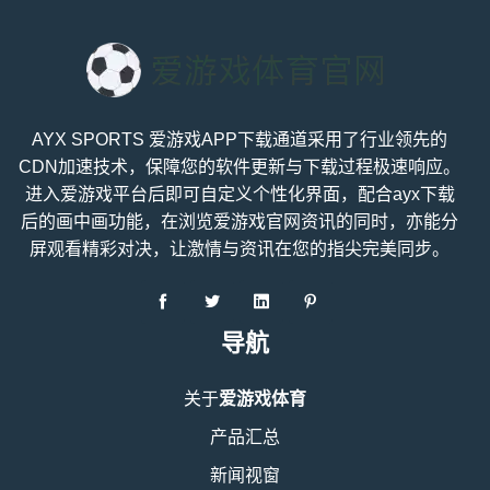
AYX SPORTS 爱游戏APP下载通道采用了行业领先的
CDN加速技术，保障您的软件更新与下载过程极速响应。
进入爱游戏平台后即可自定义个性化界面，配合ayx下载
后的画中画功能，在浏览爱游戏官网资讯的同时，亦能分
屏观看精彩对决，让激情与资讯在您的指尖完美同步。
导航
关于
爱游戏体育
产品汇总
新闻视窗