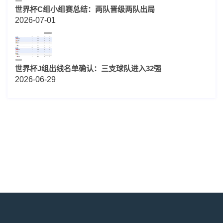
世界杯C组小组赛总结：两队晋级两队出局
2026-07-01
世界杯J组出线名单确认：三支球队进入32强
2026-06-29