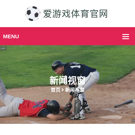
新闻视窗
首页
新闻视窗