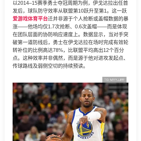
以2014–15赛季勇士夺冠周期为例，伊戈达拉出任首
发后，球队防守效率从联盟第10跃升至第1。这一跃
爱游戏体育平台
迁并非源于个人抢断或盖帽数据的暴
涨——他场均仅1.7次抢断、0.6次盖帽——而是体现
在团队层面的协防响应速度上。数据显示，当对手突
破第一道防线后，勇士在伊戈达拉在场时完成有效轮
转补位的比例高达78%，比联盟平均高出12个百分
点。这种效率并非偶然，而是源于他对进攻发起点、
传球路线及弱侧空切的持续预读。