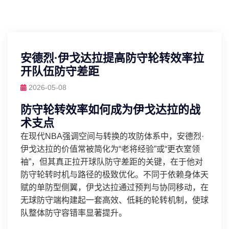
安德烈·伊戈达拉提高防守轮转效率拉
开队伍防守差距
2026-05-08
防守轮转效率如何成为伊戈达拉的战
术支点
在现代NBA强调空间与转换的攻防体系中，安德烈·
伊戈达拉的价值常被简化为“老将经验”或“更衣室领
袖”，但其真正拉开球队防守差距的关键，在于他对
防守轮转时机与路径的极致优化。不同于依赖身体天
赋的单防型侧翼，伊戈达拉通过预判与协同移动，在
无球防守端构建起一套高效、低耗的轮转机制，使球
队整体防守容错率显著提升。