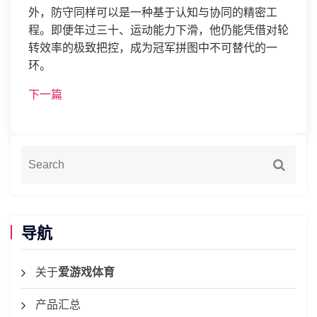
外，防守同样可以是一种基于认知与协同的精密工
程。即便年过三十、运动能力下滑，他仍能凭借对轮
转效率的极致把控，成为冠军拼图中不可替代的一
环。
下一篇
导航
关于
爱游戏体育
产品汇总