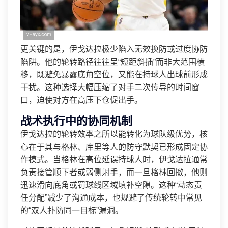
更关键的是，伊戈达拉极少陷入无效换防或过度协防
陷阱。他的轮转路径往往呈“短距斜插”而非大范围横
移，既避免暴露底角空位，又能在持球人出球前形成
干扰。这种选择大幅压缩了对手二次传导的时间窗
口，迫使对方在高压下仓促出手。
战术执行中的协同机制
伊戈达拉的轮转效率之所以能转化为球队级优势，核
心在于其与格林、库里等人的防守默契已形成固定协
作模式。当格林在高位延误持球人时，伊戈达拉通常
负责接管顺下者或弱侧射手，而一旦格林回撤，他则
迅速滑向底角或罚球线区域填补空隙。这种“动态责
任分配”减少了沟通成本，也规避了传统轮转中常见
的“双人扑防同一目标”漏洞。