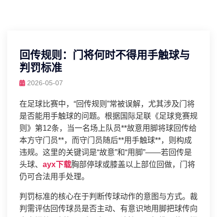
回传规则：门将何时不得用手触球与
判罚标准
2026-05-07
在足球比赛中，“回传规则”常被误解，尤其涉及门将
是否能用手触球的问题。根据国际足联《足球竞赛规
则》第12条，当一名场上队员**故意用脚将球回传给
本方守门员**，而守门员随后**用手触球**，则构成
违规。这里的关键词是“故意”和“用脚”——若回传是
头球、
ayx下载
胸部停球或膝盖以上部位回做，门将
仍可合法用手处理。
判罚标准的核心在于判断传球动作的意图与方式。裁
判需评估回传球员是否主动、有意识地用脚把球传向