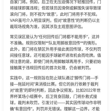
自家门将。例如，后卫在无压迫情况下轻推回传，门
将接球即属违规；但若球员因滑倒或解围失误导致球
滚向门将，则不视为“故意”，此时门将用手不犯规。
VAR虽可介入明显误判，但对“故意性”的判断仍以主
裁现场视角为准，因其涉及主观意图评估。
常见误区是认为“任何回传后门将都不能用手”，这并
不准确。规则仅限制**队友用脚故意回传**的情形。
此外，若门将在禁区外用手接此类回传球，不仅判罚
间接任意球，还可能因手球破坏进攻机会而吃牌。值
得注意的是，即使门将先用脚触球再用手，只要初始
接触属于违规回传后的首次处理，仍会被判罚。
实践中，这一规则旨在防止球队通过“脚传门将—手
接—拖延时间”来消极比赛。但它的执行依赖于裁判
对“故意”的即时判断，因此争议频发。比如2022年世
界杯某场小组赛中，后卫背身回敲，门将扑救式接
球，裁判未吹罚，引发讨论——其实因传球动作非明
确“有意回传”，判罚并无错误。理解这一边界，才能