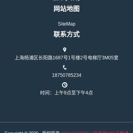
网站地图
SiteMap
联系方式
上海杨浦区长阳路1687号1号楼2号电梯厅3M05室
18750785234
时间：上午9点至下午4点