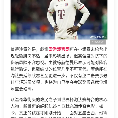
值得注意的是，戴维
爱游戏官网
斯在小组赛末轮曾出
现轻微肌肉不适，虽未影响出场，但高强度对抗下的
伤病风险不容忽视。主教练赫德曼已表示可能对阵容
进行微调，但戴维斯的位置几乎不可替代。若他能在
淘汰赛延续状态甚至更进一步，不仅有望冲击赛事最
佳年轻球员奖项，也将为自己争夺金球奖候选席位增
添重要砝码。
从温哥华街头的难民之子到世界杯淘汰赛舞台的核心
人物，戴维斯的崛起轨迹本身就充满传奇色彩。如
今，真正的试炼才刚刚开始——面对五星巴西，他需