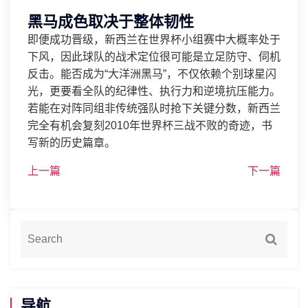
黑马成色取决于整体韧性
即便成功晋级，新西兰在世界杯小组赛中大概率处于
下风，因此球队的战术定位很可能是立足防守、伺机
反击。能否成为“大洋洲黑马”，不仅依赖个别球星闪
光，更要看全队的纪律性、执行力和逆境抗压能力。
若能在对阵同组非传统强队时抢下关键分数，新西兰
完全有机会复刻2010年世界杯三战不败的奇迹，书
写新的历史篇章。
上一篇
下一篇
导航