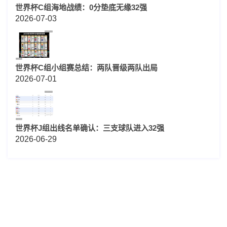
世界杯C组海地战绩：0分垫底无缘32强
2026-07-03
世界杯C组小组赛总结：两队晋级两队出局
2026-07-01
世界杯J组出线名单确认：三支球队进入32强
2026-06-29