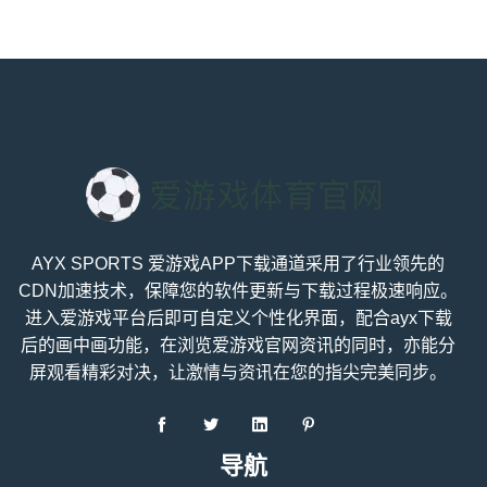
AYX SPORTS 爱游戏APP下载通道采用了行业领先的
CDN加速技术，保障您的软件更新与下载过程极速响应。
进入爱游戏平台后即可自定义个性化界面，配合ayx下载
后的画中画功能，在浏览爱游戏官网资讯的同时，亦能分
屏观看精彩对决，让激情与资讯在您的指尖完美同步。
导航