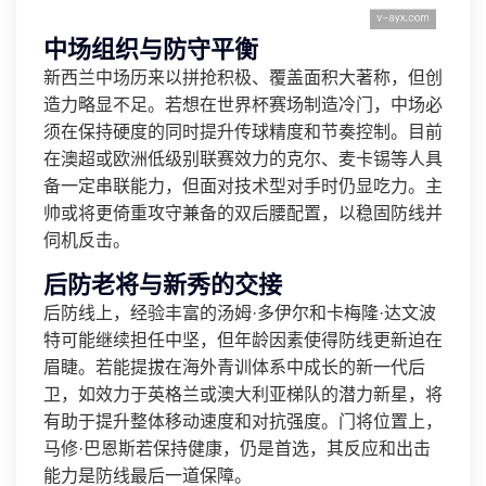
中场组织与防守平衡
新西兰中场历来以拼抢积极、覆盖面积大著称，但创
造力略显不足。若想在世界杯赛场制造冷门，中场必
须在保持硬度的同时提升传球精度和节奏控制。目前
在澳超或欧洲低级别联赛效力的克尔、麦卡锡等人具
备一定串联能力，但面对技术型对手时仍显吃力。主
帅或将更倚重攻守兼备的双后腰配置，以稳固防线并
伺机反击。
后防老将与新秀的交接
后防线上，经验丰富的汤姆·多伊尔和卡梅隆·达文波
特可能继续担任中坚，但年龄因素使得防线更新迫在
眉睫。若能提拔在海外青训体系中成长的新一代后
卫，如效力于英格兰或澳大利亚梯队的潜力新星，将
有助于提升整体移动速度和对抗强度。门将位置上，
马修·巴恩斯若保持健康，仍是首选，其反应和出击
能力是防线最后一道保障。