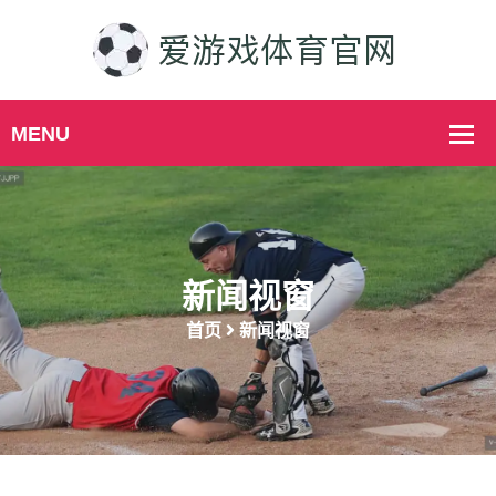
新闻视窗
首页
新闻视窗