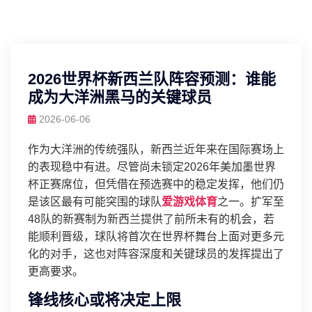
2026世界杯新西兰队阵容预测：谁能
成为大洋洲黑马的关键球员
2026-06-06
作为大洋洲的传统强队，新西兰近年来在国际赛场上
的表现稳中有进。尽管尚未锁定2026年美加墨世界
杯正赛席位，但凭借在预选赛中的稳定发挥，他们仍
是该区最有可能突围的球队
爱游戏体育
之一。扩军至
48队的新赛制为新西兰提供了前所未有的机会，若
能顺利晋级，球队将首次在世界杯舞台上面对更多元
化的对手，这也对阵容深度和关键球员的发挥提出了
更高要求。
锋线核心或将决定上限