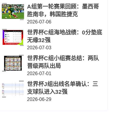
A组第一轮赛果回顾：墨西哥
胜南非，韩国胜捷克
2026-07-06
世界杯C组海地战绩：0分垫底
无缘32强
2026-07-03
世界杯C组小组赛总结：两队
晋级两队出局
2026-07-01
世界杯J组出线名单确认：三
支球队进入32强
2026-06-29