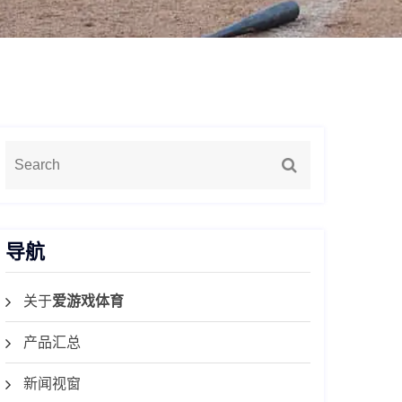
导航
关于
爱游戏体育
产品汇总
新闻视窗