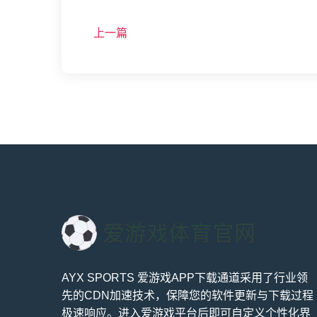
上一篇
AYX SPORTS 爱游戏APP下载通道采用了行业领
先的CDN加速技术，保障您的软件更新与下载过程
极速响应。进入爱游戏平台后即可自定义个性化界