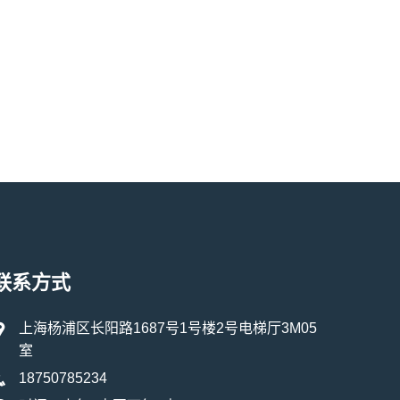
联系方式
上海杨浦区长阳路1687号1号楼2号电梯厅3M05
室
18750785234