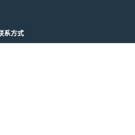
联系方式
上海杨浦区长阳路1687号1号楼2号电梯厅3M05
室
18750785234
时间：上午9点至下午4点