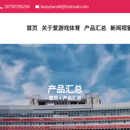
18750785234
twoyearold@hotmail.com
首页
关于
爱游戏体育
产品汇总
新闻视
产品汇总
首页
产品汇总