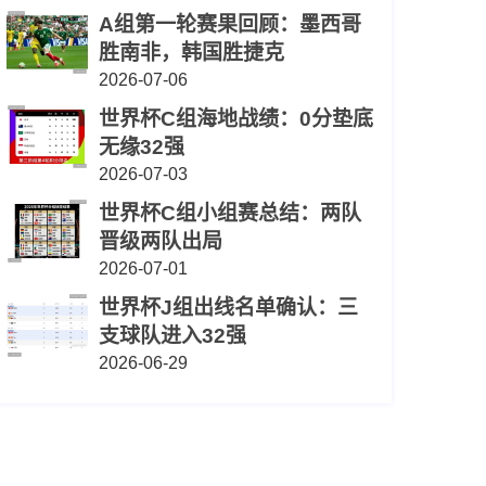
A组第一轮赛果回顾：墨西哥
胜南非，韩国胜捷克
2026-07-06
世界杯C组海地战绩：0分垫底
无缘32强
2026-07-03
世界杯C组小组赛总结：两队
晋级两队出局
2026-07-01
世界杯J组出线名单确认：三
支球队进入32强
2026-06-29