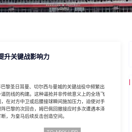
提升关键战影响力
对阵巴黎圣日耳曼、切尔西与曼城的关键战役中频繁出
一道防线的构建。这种逼抢并非传统意义上的全场飞
判，在对方中卫或后腰接球瞬间施加压力，迫使对手
对阵巴黎的次回合，姆巴佩回撤接应时多次遭遇本泽
打断，为皇马后续反击创造空间。