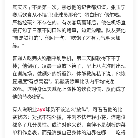
其实这早不是第一次。熟悉他的记者都知道，张玉宁
赛后饮食从不搞“职业球员那套”：蛋白粉？偶尔喝。
严格控碳？不存在的。有次客场赢球后，他在机场直
接打包了三家不同口味的烤串，边走边啃。队友笑他
“胃是铁打的”，他回一句：“吃饱了才有力气明天加
练。”
普通人吃完火锅躺平刷手机，第二天腿软得下不了
楼；他倒好，凌晨一点放下筷子，早上八点准时出现
在训练场，做额外的折返跑。体能教练私下说，他恢
复速度“有点离谱”，乳酸清除率比队内平均快近
20%。这种身体天赋配上随性的饮食习惯，反而成了
他的节奏密码。
有人说职业
ayx
球员不该这么“放纵”，可看看他的比
赛状态：对抗不输外援，冲刺不怯年轻小将，连跑位
都多了几分灵性。或许对他来说，自律不是刻板的菜
单和作息表，而是清楚自己身体的边界在哪——吃得