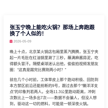
张玉宁晚上能吃火锅？那场上奔跑跟
换了个人似的！
2026-05-09
晚上十点，北京某火锅店包厢里蒸汽腾腾，张玉宁夹
起一片毛肚在红油锅里涮了三秒，蘸满麻酱蒜泥，吃
得额头冒汗。隔壁桌球迷认出他，偷偷拍视频发朋友
圈：“这真是踢完比赛刚两小时？”
就在几个小时前，工体草皮上那个跑动积极、回防到
本方禁区前沿还能抢断的9号，跟过去那个“懒洋洋支
点”的印象判若两人。全场11.3公里跑动距离，冲刺
次数比上一场多出7次——数据不会骗人，但没人想
到，驱动这一切的燃料，可能是一顿深夜火锅。