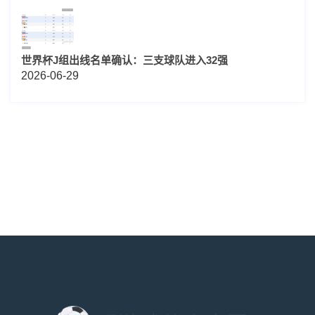
世界杯J组出线名单确认：三支球队进入32强
2026-06-29