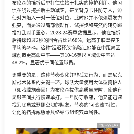
布伦森的挡拆后单打往往始于扎实的掩护利用。他习
惯在绕过掩护后主动减速，甚至背身卡住防守人，迫
使对方陷入一对一低位对位。此时他并不依赖爆发力
强突，而是通过肩部假动作、试探步和突然的转身跳
投打乱对手重心。2023-24赛季数据显示，他在挡拆
后持球超过2秒的回合占比达68%，远高于联盟控卫
平均的45%。这种“延迟释放”策略让他能在中距离区
域创造更高命中率——其10-16英尺区域命中率达
48.2%，显著优于同位置球员。
更重要的是，这种节奏变化并非孤立行为，而是尼克
斯战术体系的关键一环。球队大量使用大体型掩护人
（如哈滕施泰因）为布伦森提供高质量屏障，使他有
足够空间执行慢速单打。一旦防守收缩，他又能迅速
找到底角或弱侧空切的队友。节奏的“可变速”特性，
让他的挡拆威胁兼具终结与组织双重属性。