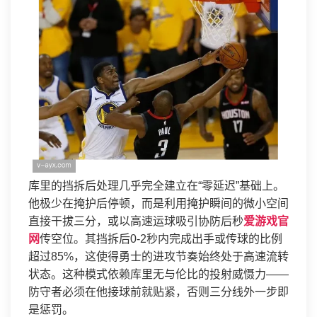
库里的挡拆后处理几乎完全建立在“零延迟”基础上。
他极少在掩护后停顿，而是利用掩护瞬间的微小空间
直接干拔三分，或以高速运球吸引协防后秒
爱游戏官
网
传空位。其挡拆后0-2秒内完成出手或传球的比例
超过85%，这使得勇士的进攻节奏始终处于高速流转
状态。这种模式依赖库里无与伦比的投射威慑力——
防守者必须在他接球前就贴紧，否则三分线外一步即
是惩罚。