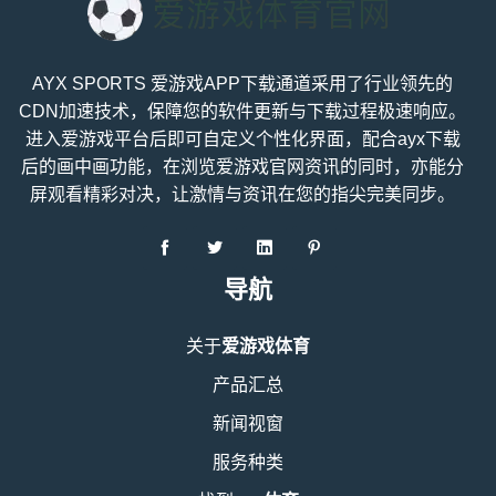
AYX SPORTS 爱游戏APP下载通道采用了行业领先的
CDN加速技术，保障您的软件更新与下载过程极速响应。
进入爱游戏平台后即可自定义个性化界面，配合ayx下载
后的画中画功能，在浏览爱游戏官网资讯的同时，亦能分
屏观看精彩对决，让激情与资讯在您的指尖完美同步。
导航
关于
爱游戏体育
产品汇总
新闻视窗
服务种类