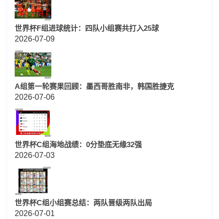
世界杯F组进球统计：四队小组赛共打入25球
2026-07-09
A组第一轮赛果回顾：墨西哥胜南非，韩国胜捷克
2026-07-06
世界杯C组海地战绩：0分垫底无缘32强
2026-07-03
世界杯C组小组赛总结：两队晋级两队出局
2026-07-01