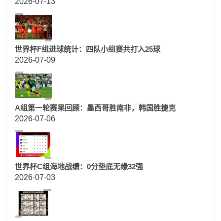
2026-07-13
世界杯F组进球统计：四队小组赛共打入25球
2026-07-09
A组第一轮赛果回顾：墨西哥胜南非，韩国胜捷克
2026-07-06
世界杯C组海地战绩：0分垫底无缘32强
2026-07-03