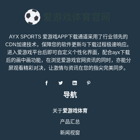
AYX SPORTS 爱游戏APP下载通道采用了行业领先的
CDN加速技术，保障您的软件更新与下载过程极速响应。
进入爱游戏平台后即可自定义个性化界面，配合ayx下载
后的画中画功能，在浏览爱游戏官网资讯的同时，亦能分
屏观看精彩对决，让激情与资讯在您的指尖完美同步。
导航
关于
爱游戏体育
产品汇总
新闻视窗