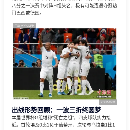
八分之一决赛中对阵H组头名，极有可能遭遇夺冠热
门巴西或德国。
出线形势回顾：一波三折终圆梦
本届世界杯G组堪称“死亡之组”，四支球队实力接
近。首轮埃及0比1负于葡萄牙，次轮与乌拉圭1比1