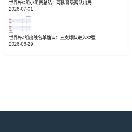
世界杯C组小组赛总结：两队晋级两队出局
2026-07-01
世界杯J组出线名单确认：三支球队进入32强
2026-06-29