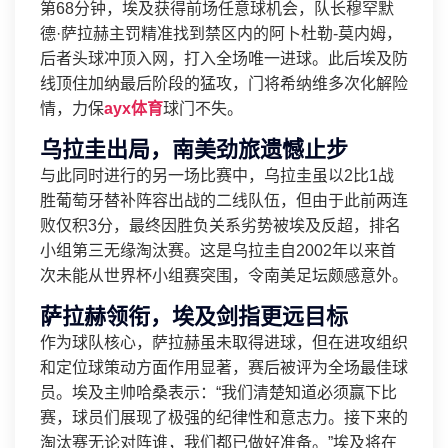
第68分钟，埃及获得前场任意球机会，队长穆罕默
德·萨拉赫主罚精准找到禁区内的阿卜杜勒-莫内姆，
后者头球冲顶入网，打入全场唯一进球。此后埃及防
线顶住加纳最后阶段的猛攻，门将希纳维多次化解险
情，力保
ayx体育
球门不失。
乌拉圭出局，南美劲旅遗憾止步
与此同时进行的另一场比赛中，乌拉圭虽以2比1战
胜葡萄牙替补阵容出战的二线队伍，但由于此前两连
败仅积3分，最终因胜负关系劣势被埃及反超，排名
小组第三无缘淘汰赛。这是乌拉圭自2002年以来首
次未能从世界杯小组赛突围，令南美足坛颇感意外。
萨拉赫领衔，埃及剑指更远目标
作为球队核心，萨拉赫虽未取得进球，但在进攻组织
和定位球策动方面作用显著，赛后被评为全场最佳球
员。埃及主帅哈桑表示：“我们清楚知道必须赢下比
赛，球员们展现了极强的纪律性和意志力。接下来的
淘汰赛无论对阵谁，我们都已做好准备。”埃及将在