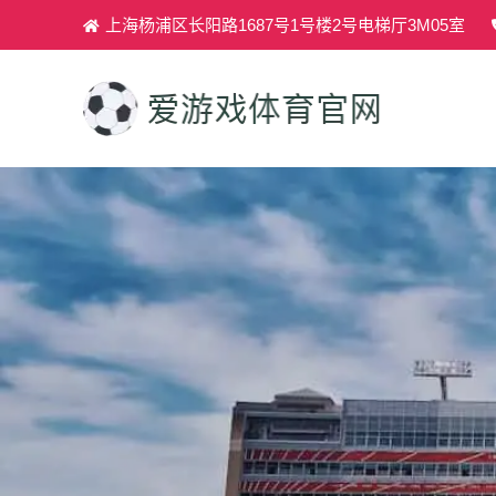
上海杨浦区长阳路1687号1号楼2号电梯厅3M05室