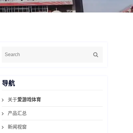
导航
关于
爱游戏体育
产品汇总
新闻视窗