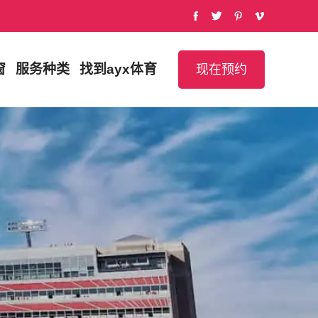
窗
服务种类
找到
ayx体育
现在预约