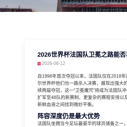
2026世界杯法国队卫冕之路能
2026-06-12
自1998年首次夺冠以来，法国队仅在2018
尔世界杯他们也一路杀入决赛，展现出强大
续两届夺冠，这一“卫冕魔咒”将成为法国队冲
扩军至48队的新赛制、更复杂的赛程安排以
新鲜血液之间找到微妙平衡。
阵容深度仍是最大优势
法国队坐拥当今足坛最豪华的球员储备之一