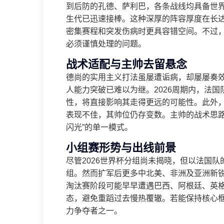
到后防的孔德、萨利巴，各条战线均具备世
生代已迅速接棒。这种深厚的阵容厚度在长
密集赛程和突发伤病时更具容错空间。不过
必须谨慎处理的问题。
战术适配与主帅去留悬念
德尚的实用主义打法虽屡遭诟病，却屡屡奏
人能力突破已难以为继。2026周期内，法
性，将直接影响其走得更远的可能性。此外，
表现不佳，其帅位仍存变数。主帅的战术思路
闪光”的单一模式。
小组赛形势与出线前景
尽管2026世界杯分组尚未揭晓，但以法国
组。然而扩军后更多中北美、非洲及亚洲新
淘汰赛阶段可能早早遭遇巴西、阿根廷、英
态，避免重蹈过去慢热覆辙。若能保持核心
力争夺者之一。