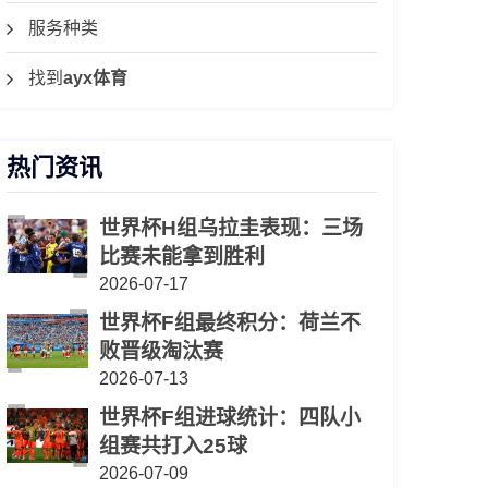
服务种类
找到
ayx体育
热门资讯
世界杯H组乌拉圭表现：三场
比赛未能拿到胜利
2026-07-17
世界杯F组最终积分：荷兰不
败晋级淘汰赛
2026-07-13
世界杯F组进球统计：四队小
组赛共打入25球
2026-07-09