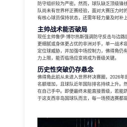
防守组织较为严密。然而，球队缺乏顶级锋
队尚未有世界杯正赛经验，面对大赛压力时
有核心球员保持状态，还需年轻力量及时补
主帅战术能否破局
现任主帅鲁伊·博尔热斯强调防守反击与边路
更细腻或身体更占优的非洲对手，单一战术
定位球威胁，并加强中场控制力，佛得角仍
力上限，能否临场应变将成为晋级关键。
历史性突破仍存悬念
佛得角此前从未进入世界杯决赛圈，2026
名额增加，且球队近年国际排名持续上升。
在自己手中。即便最终未能直接晋级，若能
于这支西非岛国球队而言，每一场预选赛都