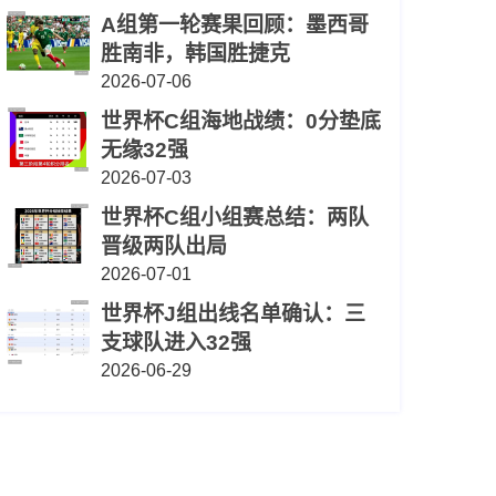
A组第一轮赛果回顾：墨西哥
胜南非，韩国胜捷克
2026-07-06
世界杯C组海地战绩：0分垫底
无缘32强
2026-07-03
世界杯C组小组赛总结：两队
晋级两队出局
2026-07-01
世界杯J组出线名单确认：三
支球队进入32强
2026-06-29