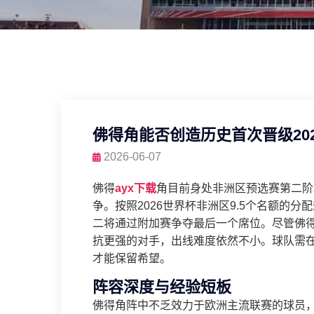
佛得角能否创造历史首次晋级20
2026-06-07
佛得
ayx下载
角目前身处非洲区预选赛第二阶
争。按照2026世界杯非洲区9.5个名额的
二将通过附加赛争夺最后一个席位。尽管佛
抗更强的对手，出线难度依然不小。球队需
才能保留希望。
阵容深度与经验短板
佛得角阵中不乏效力于欧洲主流联赛的球员，