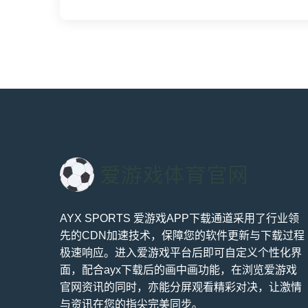
AYX SPORTS 爱游戏APP下载通道采用了行业领
先的CDN加速技术，保障您的软件更新与下载过程
极速响应。进入爱游戏平台后即可自定义个性化界
面，配合ayx下载后的画中画功能，在浏览爱游戏
官网资讯的同时，亦能分屏观看精彩对决，让激情
与资讯在您的指尖完美同步。