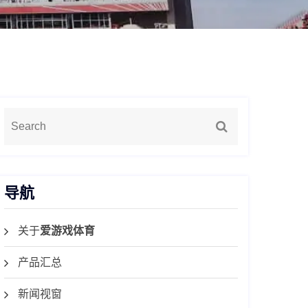
导航
关于
爱游戏体育
产品汇总
新闻视窗